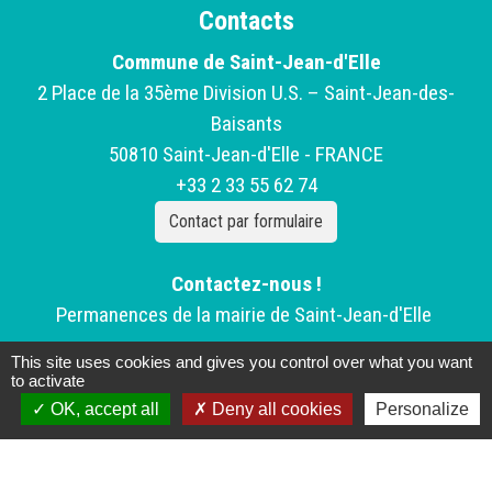
Contacts
Commune de Saint-Jean-d'Elle
2 Place de la 35ème Division U.S. – Saint-Jean-des-
Baisants
50810 Saint-Jean-d'Elle - FRANCE
+33 2 33 55 62 74
Contact par formulaire
Contactez-nous !
Permanences de la mairie de Saint-Jean-d'Elle
This site uses cookies and gives you control over what you want
Lundi: Fermé
to activate
Mardi de 9h à 12h30 -
OK, accept all
Deny all cookies
Personalize
Mercredi de 9h à 12h30 - 14h à 17h
Jeudi de 9h à 12h30