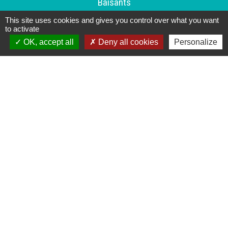
Baisants
50810 Saint-Jean-d'Elle - FRANCE
This site uses cookies and gives you control over what you want
to activate
+33 2 33 55 62 74
OK, accept all
Deny all cookies
Personalize
Contact par formulaire
Contactez-nous !
Permanences de la mairie de Saint-Jean-d'Elle
Lundi: Fermé
Mardi de 9h à 12h30 -
Mercredi de 9h à 12h30 - 14h à 17h
Jeudi de 9h à 12h30
Vendredi de 9h à 12h30
Samedi de 9h à 12h
Mairie joignable par téléphone en journée