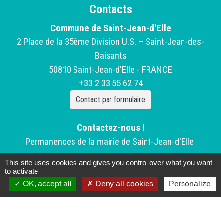
Contacts
Commune de Saint-Jean-d'Elle
2 Place de la 35ème Division U.S. – Saint-Jean-des-
Baisants
50810 Saint-Jean-d'Elle - FRANCE
+33 2 33 55 62 74
Contact par formulaire
Contactez-nous !
Permanences de la mairie de Saint-Jean-d'Elle
This site uses cookies and gives you control over what you want
Lundi: Fermé
to activate
Mardi de 9h à 12h30 -
OK, accept all
Deny all cookies
Personalize
Mercredi de 9h à 12h30 - 14h à 17h
Jeudi de 9h à 12h30