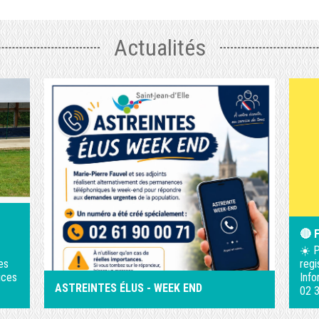
Actualités
🔴 
☀️ P
es
regi
ices
Info
ASTREINTES ÉLUS - WEEK END
02 3