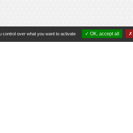
 control over what you want to activate
OK, accept all
Contacts
Commune de Saint-Jean-d'Elle
2 Place de la 35ème Division U.S. – Saint-Jean-des-Baisants
50810 Saint-Jean-d'Elle - FRANCE
+33 2 33 55 62 74
Contact par formulaire
Contactez-nous !
Permanences de la mairie de Saint-Jean-d'Elle
Lundi: Fermé
Mardi de 9h à 12h30 -