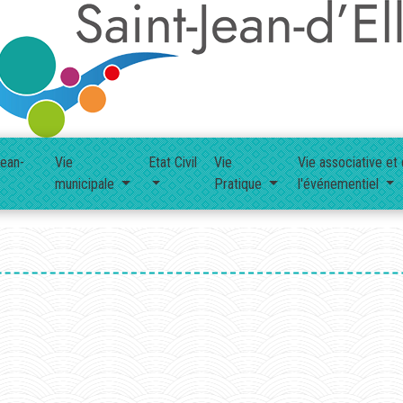
Jean-
Vie
Etat Civil
Vie
Vie associative et
municipale
Pratique
l'événementiel