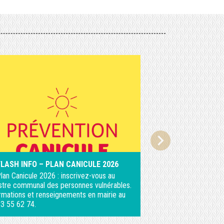
chevron_right
FLASH INFO – PLAN CANICULE 2026
Lotissement Commu
lan Canicule 2026 : inscrivez-vous au
Un cadre de vie entr
stre communal des personnes vulnérables.
Saint-Jean-d’Elle, l
rmations et renseignements en mairie au
Bellevue » propose d
3 55 62 74.
un environnemen