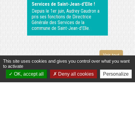
Services de Saint-Jean-d'Elle !
Depuis le 1er juin, Audrey Gaudron a
pris ses fonctions de Directrice
Générale des Services de la
commune de Saint-Jean-d'Elle.
Voir tout
This site uses cookies and gives you control over what you want
to activate
OK, accept all
Deny all cookies
Personalize
Contacts
Commune de Saint-Jean-d'Elle
2 Place de la 35ème Division U.S. – Saint-Jean-des-
Baisants
50810 Saint-Jean-d'Elle - FRANCE
+33 2 33 55 62 74
Contact par formulaire