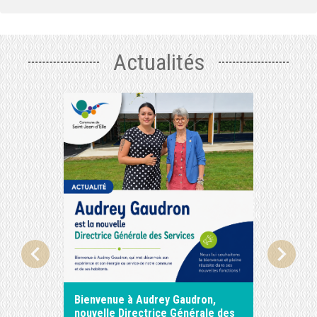
Actualités
chevron_left
chevron_right
Bienvenue à Audrey Gaudron,
ASTREI
nouvelle Directrice Générale des