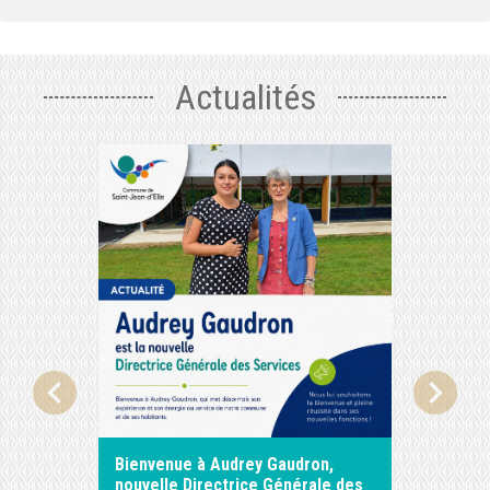
Actualités
chevron_left
chevron_right
Bienvenue à Audrey Gaudron,
ASTREI
nouvelle Directrice Générale des